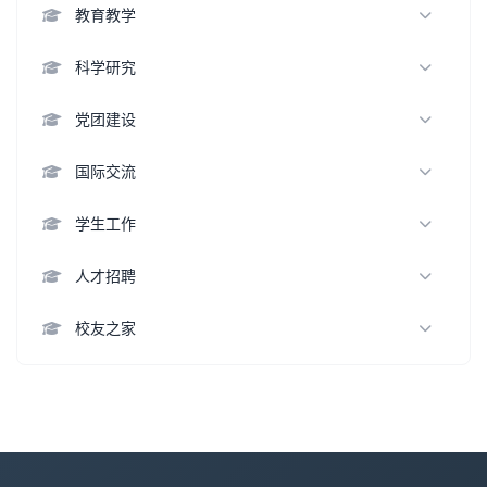
通知公告
教师名录
教育教学
学术交流
杰出人才
本科生教育
科学研究
优秀教师
研究生教育
科研方向
党团建设
名誉学衔
留学生教育
科研机构
支部活动
国际交流
教学成果
科研成果
集体风采
联合培养
学生工作
招生信息
科研动态
科研合作
学生活动
人才招聘
教务动态
学生风采
教师
校友之家
就业情况
博士后
知名校友
专职研究人员
校友基金
教学科研辅助