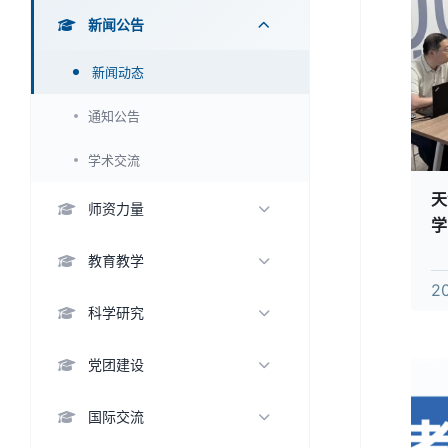
学院概况
新闻公告
领导班子
新闻动态
组织架构
通知公告
历史沿革
学术交流
天
师资力量
学
生
教师名录
教育教学
2
杰出人才
本科生教育
科学研究
优秀教师
研究生教育
科研方向
党团建设
名誉学衔
留学生教育
科研机构
支部活动
国际交流
教学成果