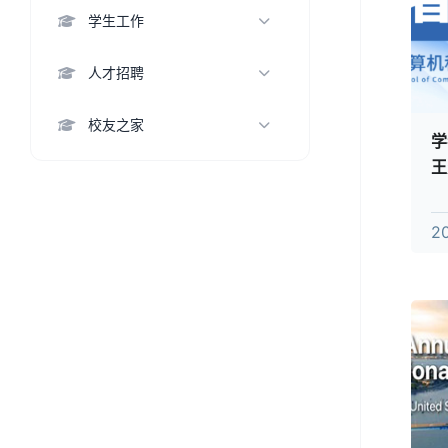
科研成果
集体风采
联合培养
学生工作
招生信息
科研动态
科研合作
学生活动
人才招聘
教务动态
学生风采
教师
校友之家
学
就业情况
博士后
王
知名校友
心
专职研究人员
校友基金
2
教学科研辅助