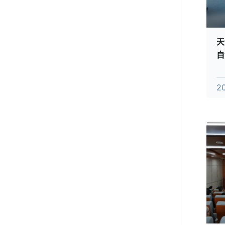
天
自
果
2