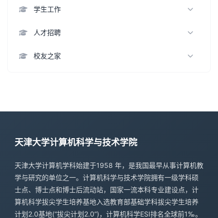
教学成果
科研成果
集体风采
联合培养
学生工作
招生信息
科研动态
科研合作
学生活动
人才招聘
教务动态
学生风采
教师
校友之家
就业情况
博士后
知名校友
专职研究人员
校友基金
教学科研辅助
天津大学计算机科学与技术学院
天津大学计算机学科始建于1958 年，是我国最早从事计算机教
学与研究的单位之一。计算机科学与技术学院拥有一级学科硕
士点、博士点和博士后流动站，国家一流本科专业建设点，计
算机科学拔尖学生培养基地入选教育部基础学科拔尖学生培养
计划2.0基地(“拔尖计划2.0”)，计算机科学ESI排名全球前1‰。