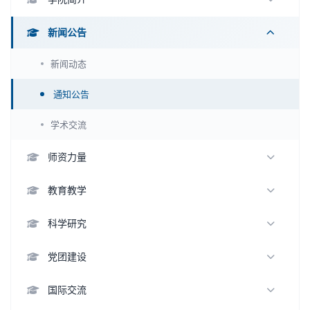
学院概况
新闻公告
领导班子
新闻动态
组织架构
通知公告
历史沿革
学术交流
师资力量
教师名录
教育教学
杰出人才
本科生教育
科学研究
优秀教师
研究生教育
科研方向
党团建设
名誉学衔
留学生教育
科研机构
支部活动
国际交流