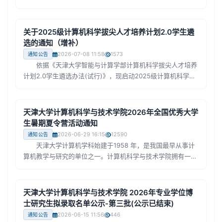
算机科学拔尖班第一年年度通过考核名单成绩(见附件)，公示
时间为：2025年7月10日--7月12日。公示期内对以上内容有
异议者，可书面向计算机科学与技术本科办公室反馈。 联
关于2025级计算机科学拔尖人才培养计划2.0学生遴
系人：李宏 邮箱:lihong1026@tju.edu.cn 计算机科
选的通知（增补）
学与技术学院 2026年7月10日
2026-07-08 11:58
1573
通知公告
依据《天津大学智能与计算学部计算机科学拔尖人才培养
计划2.0学生遴选办法(试行)》，现启动2025级计算机科学拔
尖人才培养计划2.0学生增选工作，相关安排如下：遴选范
围：智能与计算学部2025级本科生(含2026年6月转入智能与
计算学部的学生);报名时间：2026年7月8日—11日(下午16:30
天津大学计算机科学与技术学院2026年全国优秀大学
前);报名方式：学生填写附件表格(学院审核部分不填)，7月11
生暑期夏令营活动通知
日下午16:30前将电子版上传至以下云盘，打印纸质版签字后
2026-06-29 16:15
12590
通知公告
交至55A210李老师。云盘链接https:...
天津大学计算机学科始建于1958 年，是我国最早从事计
算机教学与研究的单位之一。计算机科学与技术学院拥有一级
学科硕士点、博士点和博士后流动站，国家一流本科专业建设
点，计算机科学拔尖学生培养基地入选教育部基础学科拔尖学
生培养计划2.0基地(“拔尖计划2.0”)，计算机科学ESI排名全球
天津大学计算机科学与技术学院 2026年专业学位博
前1‰。 学院下设计算机科学系、计算机工程系与计算智
士研究生拟录取名单公示-第三批(公示已结束)
能系，聚焦计算机基础理论与方法、计算机体系结构与网络、
2026-06-15 11:56
446
通知公告
计算驱动的智能应用与学科交叉三大方向，...