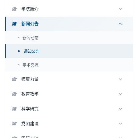
学院简介
学院概况
新闻公告
领导班子
新闻动态
组织架构
通知公告
历史沿革
学术交流
师资力量
教师名录
教育教学
杰出人才
本科生教育
科学研究
优秀教师
研究生教育
科研方向
党团建设
名誉学衔
留学生教育
科研机构
支部活动