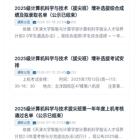
名全球前1‰，获批国家一流本科专业建设点，计算机科学拔
2025级计算机科学与技术（拔尖班）增补选拔综合成
尖学生培养基地入选教育部基础学科拔尖学生培养计划2.0基
绩及拟录取名单（公示已结束）
地（“拔尖计划2.0”）。 学院组建了先进网络、视觉计算、高
2026-07-18 20:54
350
通知公告
性能计算、自然语言处理等学科团队，...
依据《天津大学智能与计算学部计算机科学拔尖人才培养
计划2.0学生遴选办法》，按综合成绩(学生综合成绩 = 一年级
加权成绩×40%+机考成绩×60%)从高到低排序产生拟录取名
单，保持拔尖班总人数原则上不多于20名。现公布参加增补学
生综合成绩及拟录取学生名单(见附件)。 公示时间为：
2025级计算机科学与技术（拔尖班）增补选拔考试安
2026年7月18日--7月20日。公示期内对以上内容有异议者，
排
可书面向本科办公室反馈。 联系人：李宏 邮
2026-07-12 20:45
252
通知公告
箱:lihong1026@tju.edu.cn
上机考试安排： 时间：2025年7月13日(周一)13：
30-16：30 地点：北洋园校区47楼第八机房 注意事
项： 1. 考生必须持有效考试证件(天津大学学生证或饭卡)
提前15分钟入场，测试硬件设备、编译器情况。迟到15分钟者
不得入场，取消考试资格。 2. 考生要自觉维护考场秩序，
2025级计算机科学与技术拔尖班第一年年度上机考核
遵守考场规则，严禁作弊。对考试作弊及其他违反考试纪律的
通过名单（公示已结束）
学生，按照《天津大学学生考试工作规定》的相关规定处
2026-07-10 21:53
439
通知公告
理。 3. 考试详细说明请见“附件1-...
依据《天津大学智能与计算学部计算机科学拔尖人才培养
计划2.0年度考核与分流退出办法(试行)》，现公布2025级计