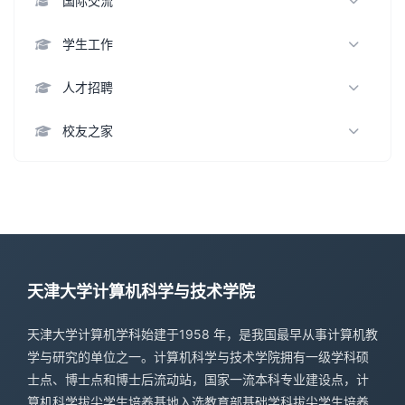
国际交流
教学成果
科研成果
集体风采
联合培养
学生工作
招生信息
科研动态
科研合作
学生活动
人才招聘
教务动态
学生风采
教师
校友之家
就业情况
博士后
知名校友
专职研究人员
校友基金
教学科研辅助
天津大学计算机科学与技术学院
天津大学计算机学科始建于1958 年，是我国最早从事计算机教
学与研究的单位之一。计算机科学与技术学院拥有一级学科硕
士点、博士点和博士后流动站，国家一流本科专业建设点，计
算机科学拔尖学生培养基地入选教育部基础学科拔尖学生培养