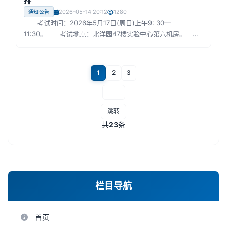
排
2026-05-14 20:12
1280
通知公告
考试时间：2026年5月17日(周日)上午9: 30—
11:30。 考试地点：北洋园47楼实验中心第六机房。
注意： 请各位同学必须持学生证(或校园一卡通，照片需
清晰辨认)参加考试。请提前15分钟到达考场。 联系电
话：87401819 李老师 计算机科学与技术学院 2026年
1
2
3
5月14日
跳转
共
23
条
栏目导航
首页