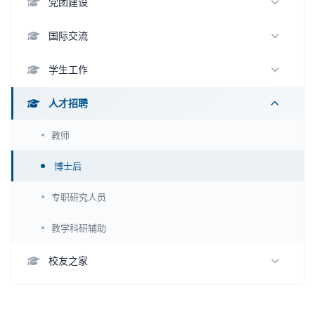
科研方向
党团建设
名誉学衔
留学生教育
科研机构
支部活动
国际交流
教学成果
科研成果
集体风采
联合培养
学生工作
招生信息
科研动态
科研合作
学生活动
人才招聘
教务动态
学生风采
教师
就业情况
博士后
专职研究人员
教学科研辅助
校友之家
知名校友