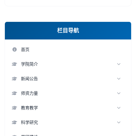
栏目导航
首页
学院简介
学院概况
新闻公告
领导班子
新闻动态
师资力量
组织架构
通知公告
教师名录
教育教学
历史沿革
学术交流
杰出人才
本科生教育
科学研究
优秀教师
研究生教育